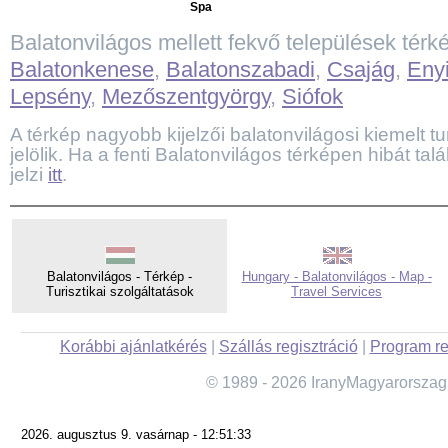
Spa
Balatonvilágos mellett fekvő települések térk
Balatonkenese
,
Balatonszabadi
,
Csajág
,
Eny
Lepsény
,
Mezőszentgyörgy
,
Siófok
A térkép nagyobb kijelzői balatonvilágosi kiemelt tur
jelölik. Ha a fenti Balatonvilágos térképen hibát ta
jelzi
itt
.
Balatonvilágos - Térkép -
Hungary - Balatonvilágos - Map -
Turisztikai szolgáltatások
Travel Services
Korábbi ajánlatkérés
|
Szállás regisztráció
|
Program re
© 1989 - 2026 IranyMagyarorszag
2026. augusztus 9. vasárnap - 12:51:33