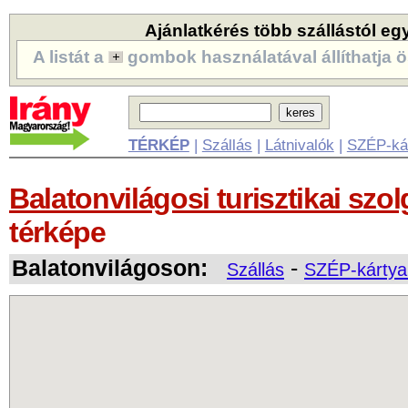
Ajánlatkérés több szállástól eg
A listát a
gombok használatával állíthatja ö
TÉRKÉP
|
Szállás
|
Látnivalók
|
SZÉP-ká
Balatonvilágosi turisztikai szol
térképe
Balatonvilágoson:
-
Szállás
SZÉP-kártya