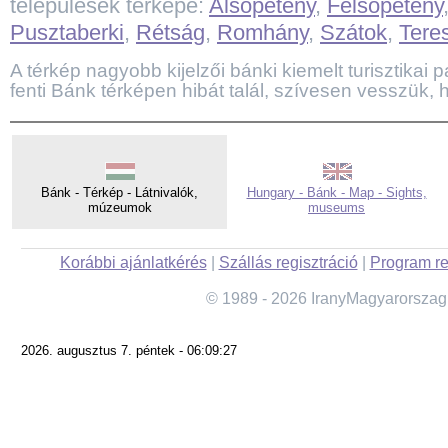
települések térképe:
Alsópetény
,
Felsőpetény
Pusztaberki
,
Rétság
,
Romhány
,
Szátok
,
Tere
A térkép nagyobb kijelzői bánki kiemelt turisztikai pa
fenti Bánk térképen hibát talál, szívesen vesszük, h
Bánk - Térkép - Látnivalók,
Hungary - Bánk - Map - Sights,
múzeumok
museums
Korábbi ajánlatkérés
|
Szállás regisztráció
|
Program re
© 1989 - 2026 IranyMagyarorszag
2026. augusztus 7. péntek - 06:09:27