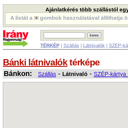
Ajánlatkérés több szállástól eg
A listát a
gombok használatával állíthatja ö
TÉRKÉP
|
Szállás
|
Látnivalók
|
SZÉP-ká
Bánki látnivalók
térképe
Bánkon:
-
-
Szállás
Látnivaló
SZÉP-kártya 