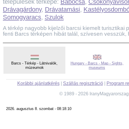
települések térképe:
Babócsa
,
Csokonyaviso
Drávagárdony
,
Drávatamási
,
Kastélyosdomb
Somogyaracs
,
Szulok
A térkép nagyobb kijelzői barcsi kiemelt turisztikai p
fenti Barcs térképen hibát talál, szívesen vesszük, 
Barcs - Térkép - Látnivalók,
Hungary - Barcs - Map - Sights,
múzeumok
museums
Korábbi ajánlatkérés
|
Szállás regisztráció
|
Program re
© 1989 - 2026 IranyMagyarorszag
2026. augusztus 8. szombat - 08:18:10