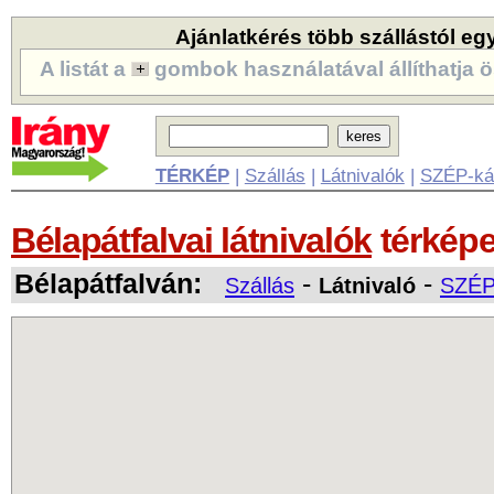
Ajánlatkérés több szállástól eg
A listát a
gombok használatával állíthatja ö
TÉRKÉP
|
Szállás
|
Látnivalók
|
SZÉP-ká
Bélapátfalvai látnivalók
térkép
Bélapátfalván:
-
-
Szállás
Látnivaló
SZÉP-