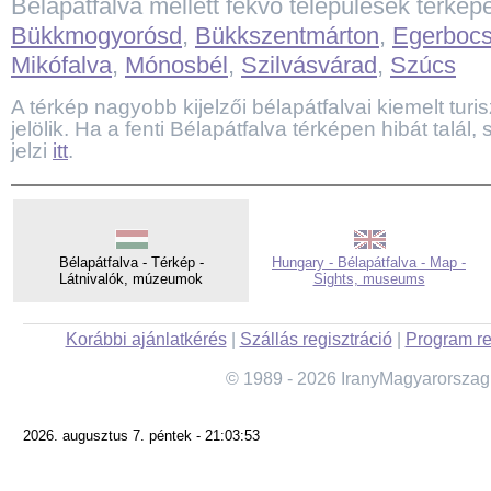
Bélapátfalva mellett fekvő települések térkép
Bükkmogyorósd
,
Bükkszentmárton
,
Egerboc
Mikófalva
,
Mónosbél
,
Szilvásvárad
,
Szúcs
A térkép nagyobb kijelzői bélapátfalvai kiemelt turis
jelölik. Ha a fenti Bélapátfalva térképen hibát talál
jelzi
itt
.
Bélapátfalva - Térkép -
Hungary - Bélapátfalva - Map -
Látnivalók, múzeumok
Sights, museums
Korábbi ajánlatkérés
|
Szállás regisztráció
|
Program re
© 1989 - 2026 IranyMagyarorszag
2026. augusztus 7. péntek - 21:03:53