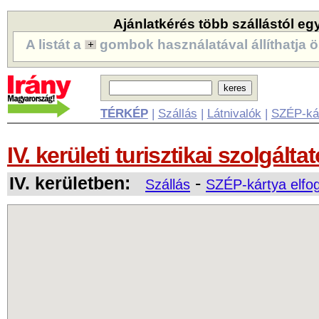
Ajánlatkérés több szállástól eg
A listát a
gombok használatával állíthatja ö
TÉRKÉP
|
Szállás
|
Látnivalók
|
SZÉP-ká
IV. kerületi turisztikai szolgálta
IV. kerületben:
-
Szállás
SZÉP-kártya elfo