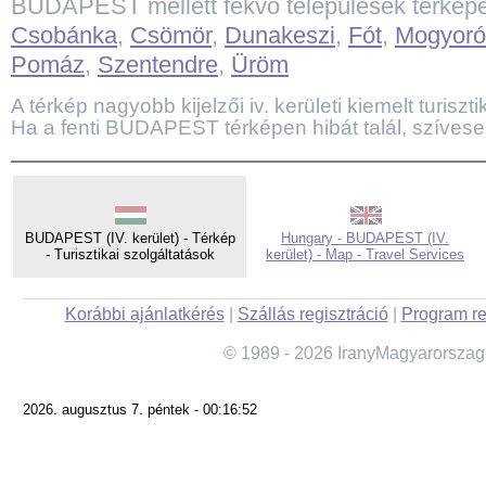
BUDAPEST mellett fekvő települések térkép
Csobánka
,
Csömör
,
Dunakeszi
,
Fót
,
Mogyoró
Pomáz
,
Szentendre
,
Üröm
A térkép nagyobb kijelzői iv. kerületi kiemelt turisztik
Ha a fenti BUDAPEST térképen hibát talál, szívese
BUDAPEST (IV. kerület) - Térkép
Hungary - BUDAPEST (IV.
- Turisztikai szolgáltatások
kerület) - Map - Travel Services
Korábbi ajánlatkérés
|
Szállás regisztráció
|
Program re
© 1989 - 2026 IranyMagyarorszag
2026. augusztus 7. péntek - 00:16:52