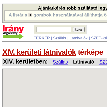
Ajánlatkérés több szállástól eg
A listát a
gombok használatával állíthatja ö
TÉRKÉP
|
Szállás
|
Látnivalók
|
SZÉP-ká
XIV. kerületi látnivalók
térképe
XIV. kerületben:
-
-
Szállás
Látnivaló
SZÉ