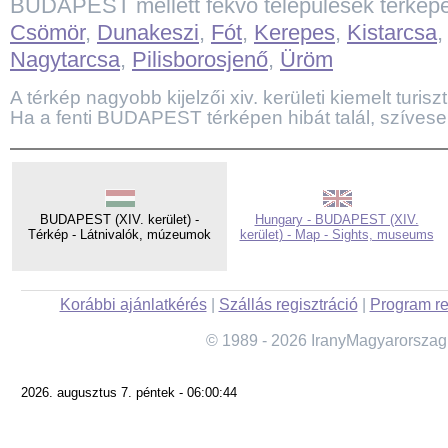
BUDAPEST mellett fekvő települések térkép
Csömör
,
Dunakeszi
,
Fót
,
Kerepes
,
Kistarcsa
Nagytarcsa
,
Pilisborosjenő
,
Üröm
A térkép nagyobb kijelzői xiv. kerületi kiemelt turiszt
Ha a fenti BUDAPEST térképen hibát talál, szívese
BUDAPEST (XIV. kerület) -
Hungary - BUDAPEST (XIV.
Térkép - Látnivalók, múzeumok
kerület) - Map - Sights, museums
Korábbi ajánlatkérés
|
Szállás regisztráció
|
Program re
© 1989 - 2026 IranyMagyarorszag
2026. augusztus 7. péntek - 06:00:44