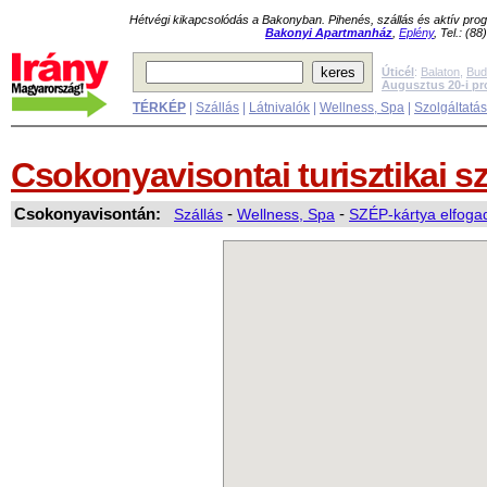
Hétvégi kikapcsolódás a Bakonyban. Pihenés, szállás és aktív pr
Bakonyi Apartmanház
,
Eplény
, Tel.: (8
Úticél
:
Balaton
,
Bud
Augusztus 20-i p
TÉRKÉP
|
Szállás
|
Látnivalók
|
Wellness, Spa
|
Szolgáltatá
Csokonyavisontai turisztikai s
Csokonyavisontán:
Szállás
-
Wellness, Spa
-
SZÉP-kártya elfoga