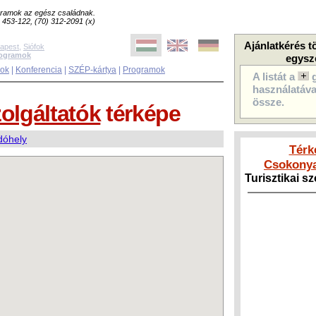
ogramok az egész családnak.
8) 453-122, (70) 312-2091 (x)
Ajánlatkérés t
apest
,
Siófok
rogramok
egysz
sok
|
Konferencia
|
SZÉP-kártya
|
Programok
A listát a
használatával
össze.
zolgáltatók
térképe
dóhely
Térk
Csokonya
Turisztikai s