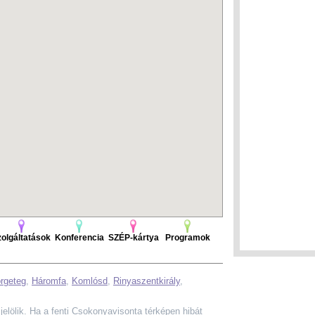
olgáltatások
Konferencia
SZÉP-kártya
Programok
rgeteg
,
Háromfa
,
Komlósd
,
Rinyaszentkirály
,
 jelölik. Ha a fenti Csokonyavisonta térképen hibát