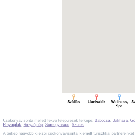
Szállás
Látnivalók
Wellness,
Sz
Spa
Csokonyavisonta mellett fekvő települések térképe:
Babócsa
,
Bakháza
,
Gö
Rinyaújlak
,
Rinyaújnép
,
Somogyaracs
,
Szulok
A térkép nagyobb kijelzői csokonyavisontai kiemelt turisztikai partnereinket