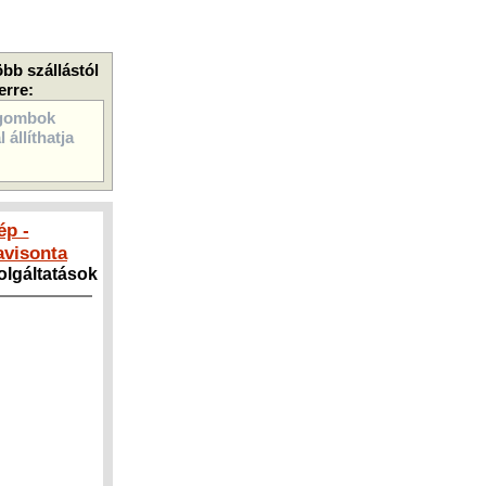
öbb szállástól
erre:
gombok
 állíthatja
ép -
visonta
zolgáltatások