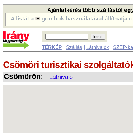
Ajánlatkérés több szállástól eg
A listát a
gombok használatával állíthatja ö
TÉRKÉP
|
Szállás
|
Látnivalók
|
SZÉP-ká
Csömöri turisztikai szolgáltató
Csömörön:
Látnivaló