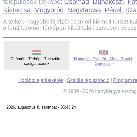
települések térképe:
Csomád
,
Dunakeszi
,
Fót
Kistarcsa
,
Mogyoród
,
Nagytarcsa
,
Pécel
,
Sza
A térkép nagyobb kijelzői csömöri kiemelt turisztikai
a fenti Csömör térképen hibát talál, szívesen vessz
Csömör - Térkép - Turisztikai
Hungary - Csömör - Map - Travel
szolgáltatások
Services
Korábbi ajánlatkérés
|
Szállás regisztráció
|
Program re
© 1989 - 2026 IranyMagyarorszag
2026. augusztus 8. szombat - 05:43:24