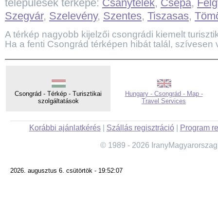
települések térképe:
Csanytelek
,
Csépa
,
Fel
Szegvár
,
Szelevény
,
Szentes
,
Tiszasas
,
Tömö
A térkép nagyobb kijelzői csongrádi kiemelt turisztika
Ha a fenti Csongrád térképen hibát talál, szívesen 
Csongrád - Térkép - Turisztikai
Hungary - Csongrád - Map -
szolgáltatások
Travel Services
Korábbi ajánlatkérés
|
Szállás regisztráció
|
Program re
© 1989 - 2026 IranyMagyarorszag
2026. augusztus 6. csütörtök - 19:52:07