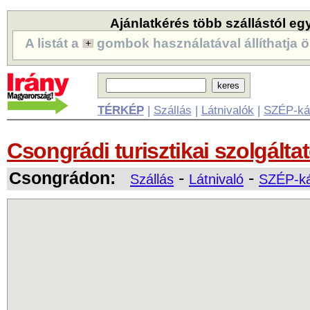
Ajánlatkérés több szállástól eg
A listát a
gombok használatával állíthatja ö
TÉRKÉP
|
Szállás
|
Látnivalók
|
SZÉP-ká
Csongrádi turisztikai szolgálta
Csongrádon:
-
-
Szállás
Látnivaló
SZÉP-ká