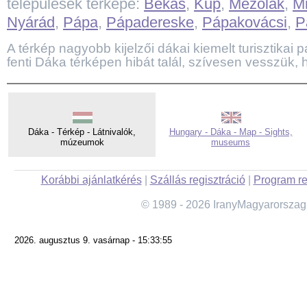
települések térképe:
Békás
,
Kup
,
Mezőlak
,
M
Nyárád
,
Pápa
,
Pápadereske
,
Pápakovácsi
,
P
A térkép nagyobb kijelzői dákai kiemelt turisztikai pa
fenti Dáka térképen hibát talál, szívesen vesszük, h
Dáka - Térkép - Látnivalók,
Hungary - Dáka - Map - Sights,
múzeumok
museums
Korábbi ajánlatkérés
|
Szállás regisztráció
|
Program re
© 1989 - 2026 IranyMagyarorszag
2026. augusztus 9. vasárnap - 15:33:55