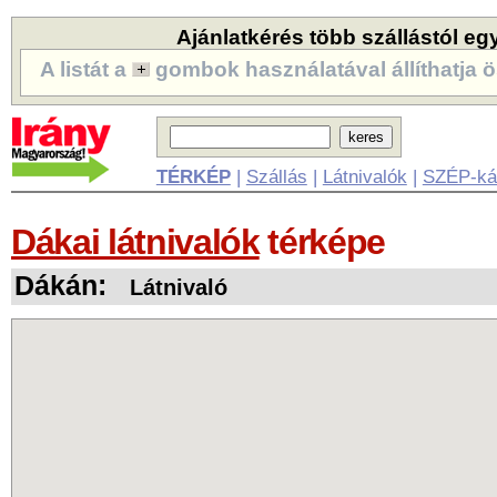
Ajánlatkérés több szállástól eg
A listát a
gombok használatával állíthatja ö
TÉRKÉP
|
Szállás
|
Látnivalók
|
SZÉP-ká
Dákai látnivalók
térképe
Dákán:
Látnivaló