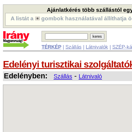
Ajánlatkérés több szállástól eg
A listát a
gombok használatával állíthatja ö
TÉRKÉP
|
Szállás
|
Látnivalók
|
SZÉP-ká
Edelényi turisztikai szolgáltató
Edelényben:
-
Szállás
Látnivaló