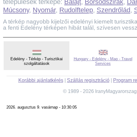
települések térképe:
Balajt
,
Borsodszirák
,
Da
Múcsony
,
Nyomár
,
Rudolftelep
,
Szendrőlád
,
A térkép nagyobb kijelzői edelényi kiemelt turisztika
a fenti Edelény térképen hibát talál, szívesen vessz
Edelény - Térkép - Turisztikai
Hungary - Edelény - Map - Travel
szolgáltatások
Services
Korábbi ajánlatkérés
|
Szállás regisztráció
|
Program re
© 1989 - 2026 IranyMagyarorszag
2026. augusztus 9. vasárnap - 10:30:05