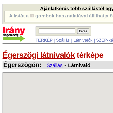
Ajánlatkérés több szállástól eg
A listát a
gombok használatával állíthatja ö
TÉRKÉP
|
Szállás
|
Látnivalók
|
SZÉP-ká
Égerszögi látnivalók
térképe
Égerszögön:
-
Szállás
Látnivaló