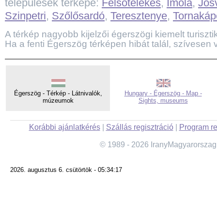
települések térképe:
Felsőtelekes
,
Imola
,
Jós
Szinpetri
,
Szőlősardó
,
Teresztenye
,
Tornakáp
A térkép nagyobb kijelzői égerszögi kiemelt turisztika
Ha a fenti Égerszög térképen hibát talál, szívesen 
Égerszög - Térkép - Látnivalók,
Hungary - Égerszög - Map -
múzeumok
Sights, museums
Korábbi ajánlatkérés
|
Szállás regisztráció
|
Program re
© 1989 - 2026 IranyMagyarorszag
2026. augusztus 6. csütörtök - 05:34:17