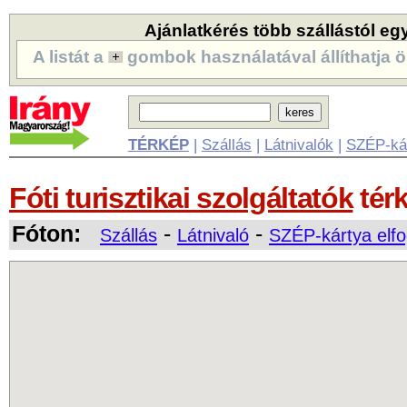
Ajánlatkérés több szállástól eg
A listát a
gombok használatával állíthatja ö
TÉRKÉP
|
Szállás
|
Látnivalók
|
SZÉP-ká
Fóti turisztikai szolgáltatók
tér
Fóton:
-
-
Szállás
Látnivaló
SZÉP-kártya elf