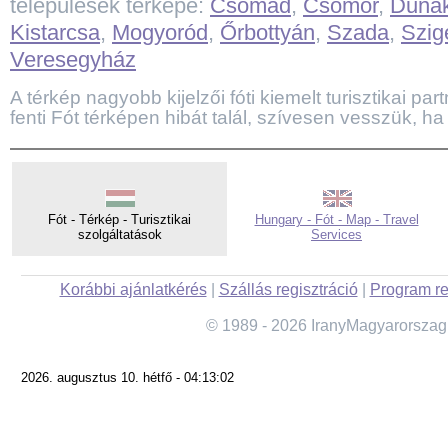
települések térképe:
Csomád
,
Csömör
,
Dunak
Kistarcsa
,
Mogyoród
,
Őrbottyán
,
Szada
,
Szig
Veresegyház
A térkép nagyobb kijelzői fóti kiemelt turisztikai part
fenti Fót térképen hibát talál, szívesen vesszük, ha 
Fót - Térkép - Turisztikai
Hungary - Fót - Map - Travel
szolgáltatások
Services
Korábbi ajánlatkérés
|
Szállás regisztráció
|
Program re
© 1989 - 2026 IranyMagyarorszag
2026. augusztus 10. hétfő - 04:13:02