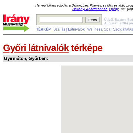
Hétvégi kikapcsolódás a Bakonyban. Pihenés, szállás és aktív pr
Bakonyi Apartmanház
,
Eplény
, Tel.: (8
Úticél
:
Balaton
,
Bud
Augusztus 20-i p
TÉRKÉP
|
Szállás
|
Látnivalók
|
Wellness, Spa
|
Szolgáltatá
Győri látnivalók
térképe
Gyirmóton, Győrben: