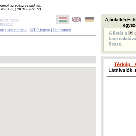
ogramok az egész családnak.
8) 453-122, (70) 312-2091 (x)
Ajánlatkérés t
apest
,
Siófok
rogramok
egysz
sok
|
Konferencia
|
SZÉP-kártya
|
Programok
A listát a
használatával
össze.
Térkép -
Látnivalók