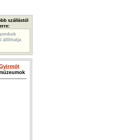
öbb szállástól
erre:
gombok
 állíthatja
 Gyirmót
, múzeumok