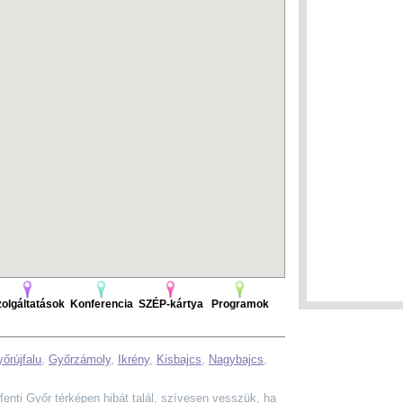
olgáltatások
Konferencia
SZÉP-kártya
Programok
őrújfalu
,
Győrzámoly
,
Ikrény
,
Kisbajcs
,
Nagybajcs
,
a fenti Győr térképen hibát talál, szívesen vesszük, ha