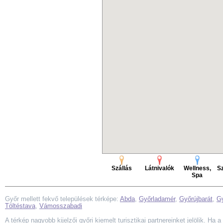
Szállás
Látnivalók
Wellness,
Sz
Spa
Győr mellett fekvő települések térképe:
Abda
,
Győrladamér
,
Győrújbarát
,
Gy
Töltéstava
,
Vámosszabadi
A térkép nagyobb kijelzői győri kiemelt turisztikai partnereinket jelölik. Ha 