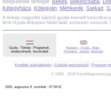
települések térképe:
Békés
,
Békéscsaba
,
Do
Kétegyháza
,
Kötegyán
,
Méhkerék
,
Sarkad
,
S
A térkép nagyobb kijelzői gyulai kiemelt turisztikai p
fenti Gyula térképen hibát talál, szívesen vesszük, 
Gyula - Térkép - Programok,
Hungary - Gyula - Map -
rendezvények, fesztiválok
Programs, events, festivals
Korábbi ajánlatkérés
|
Szállás regisztráció
|
Program re
© 1989 - 2026 IranyMagyarorszag
2026. augusztus 8. szombat - 07:59:52