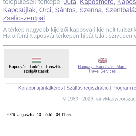
települések térképe:
Juta
,
Kaposmérő
,
Kapos
Kaposújlak
,
Orci
,
Sántos
,
Szenna
,
Szentbalá
Zselicszentpál
A térkép nagyobb kijelzői kaposvári kiemelt turisztika
Ha a fenti Kaposvár térképen hibát talál, szívesen 
Kaposvár - Térkép - Turisztikai
Hungary - Kaposvár - Map -
szolgáltatások
Travel Services
Korábbi ajánlatkérés
|
Szállás regisztráció
|
Program re
© 1989 - 2026 IranyMagyarorszag
2026. augusztus 10. hétfő - 04:11:55