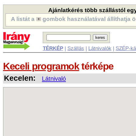
Ajánlatkérés több szállástól eg
A listát a
gombok használatával állíthatja ö
TÉRKÉP
|
Szállás
|
Látnivalók
|
SZÉP-ká
Keceli programok
térképe
Kecelen:
Látnivaló