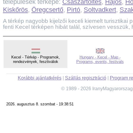
települések térképe:
Császártöltés
,
Hajós
,
H
Kiskőrös
,
Öregcsertő
,
Pirtó
,
Soltvadkert
,
Sza
A térkép nagyobb kijelzői keceli kiemelt turisztikai p
fenti Kecel térképen hibát talál, szívesen vesszük, 
Kecel - Térkép - Programok,
Hungary - Kecel - Map -
rendezvények, fesztiválok
Programs, events, festivals
Korábbi ajánlatkérés
|
Szállás regisztráció
|
Program re
© 1989 - 2026 IranyMagyarorszag
2026. augusztus 8. szombat - 19:38:51