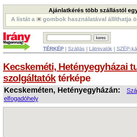
Ajánlatkérés több szállástól eg
A listát a
gombok használatával állíthatja ö
TÉRKÉP
|
Szállás
|
Látnivalók
|
SZÉP-ká
Kecskeméti, Hetényegyházai tur
szolgáltatók
térképe
Kecskeméten, Hetényegyházán:
Szá
elfogadóhely