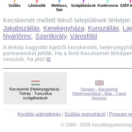
Szállás
Látnivalók
Wellness,
Szolgáltatások
Konferencia
SZÉP-k
Spa
Kecskemét mellett fekvő települések térképe
Jakabszállás
,
Kerekegyháza
,
Kunszállás
,
La
Nyárlőrinc
,
Szentkirály
,
Városföld
A térkép nagyobb kijelzői kecskeméti, hetényegyháza
partnereinket jelölik. Ha a fenti Kecskemét térképen
vesszük, ha jelzi
itt
.
Kecskemét (Hetényegyháza) -
Hungary - Kecskemét
Térkép - Turisztikai
(Hetényegyháza) - Map - Travel
szolgáltatások
Services
Korábbi ajánlatkérés
|
Szállás regisztráció
|
Program re
© 1989 - 2026 IranyMagyarorszag