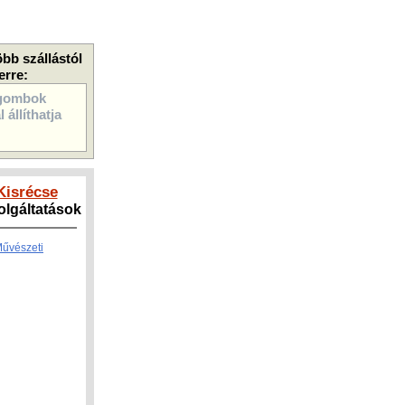
öbb szállástól
erre:
gombok
 állíthatja
Kisrécse
zolgáltatások
Művészeti