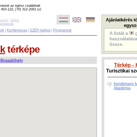
ogramok az egész családnak.
8) 453-122, (70) 312-2091 (x)
Ajánlatkérés t
apest
,
Siófok
rogramok
egysz
sok
|
Konferencia
|
SZÉP-kártya
|
Programok
A listát a
használatával
össze.
ók
térképe
lfogadóhely
Térkép - 
Turisztikai s
Kendlimajor 
Akadémia