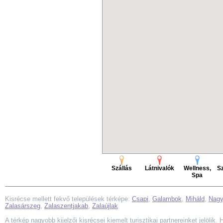
Szállás
Látnivalók
Wellness,
Sz
Spa
Kisrécse mellett fekvő települések térképe:
Csapi
,
Galambok
,
Miháld
,
Nagy
Zalasárszeg
,
Zalaszentjakab
,
Zalaújlak
A térkép nagyobb kijelzői kisrécsei kiemelt turisztikai partnereinket jelölik.