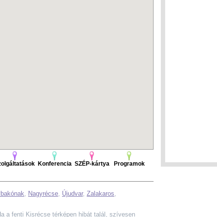
olgáltatások
Konferencia
SZÉP-kártya
Programok
bakónak
,
Nagyrécse
,
Újudvar
,
Zalakaros
,
 Ha a fenti Kisrécse térképen hibát talál, szívesen