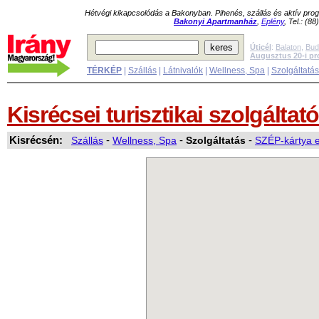
Hétvégi kikapcsolódás a Bakonyban. Pihenés, szállás és aktív pr
Bakonyi Apartmanház
,
Eplény
, Tel.: (8
Úticél
:
Balaton
,
Bud
Augusztus 20-i p
TÉRKÉP
|
Szállás
|
Látnivalók
|
Wellness, Spa
|
Szolgáltatá
Kisrécsei turisztikai szolgáltat
Kisrécsén:
Szállás
-
Wellness, Spa
-
Szolgáltatás
-
SZÉP-kártya e