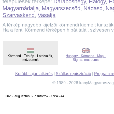
települések térképe:
Daraboshegy
,
Halogy
,
Ha
Magyarnádalja
,
Magyarszecsőd
,
Nádasd
,
Na
Szarvaskend
,
Vasalja
A térkép nagyobb kijelzői körmendi kiemelt turisztika
Ha a fenti Körmend térképen hibát talál, szívesen v
Körmend - Térkép - Látnivalók,
Hungary - Körmend - Map -
múzeumok
Sights, museums
Korábbi ajánlatkérés
|
Szállás regisztráció
|
Program re
© 1989 - 2026 IranyMagyarorszag
2026. augusztus 6. csütörtök - 09:46:44