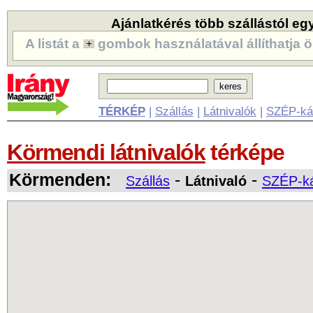
Ajánlatkérés több szállástól eg
A listát a
gombok használatával állíthatja ö
TÉRKÉP
|
Szállás
|
Látnivalók
|
SZÉP-ká
Körmendi látnivalók
térképe
Körmenden:
-
-
Szállás
Látnivaló
SZÉP-ká