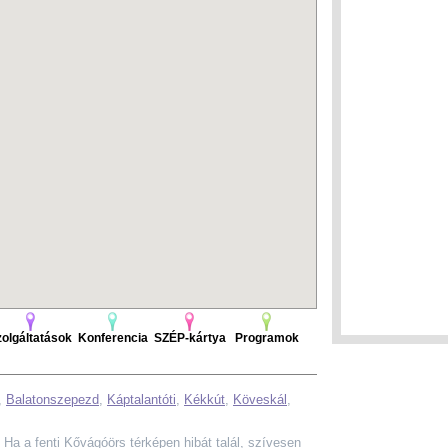
olgáltatások
Konferencia
SZÉP-kártya
Programok
,
Balatonszepezd
,
Káptalantóti
,
Kékkút
,
Köveskál
,
k. Ha a fenti Kővágóörs térképen hibát talál, szívesen