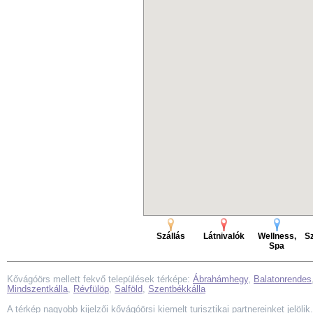
Szállás
Látnivalók
Wellness,
Sz
Spa
Kővágóörs mellett fekvő települések térképe:
Ábrahámhegy
,
Balatonrendes
Mindszentkálla
,
Révfülöp
,
Salföld
,
Szentbékkálla
A térkép nagyobb kijelzői kővágóörsi kiemelt turisztikai partnereinket jelöli