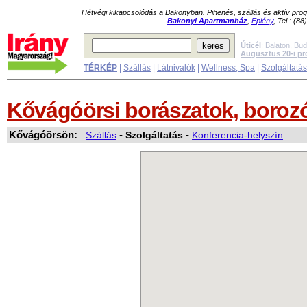
Hétvégi kikapcsolódás a Bakonyban. Pihenés, szállás és aktív pr
Bakonyi Apartmanház
,
Eplény
, Tel.: (8
Úticél
:
Balaton
,
Bud
Augusztus 20-i p
TÉRKÉP
|
Szállás
|
Látnivalók
|
Wellness, Spa
|
Szolgáltatá
Kővágóörsi borászatok, boroz
Kővágóörsön:
Szállás
-
Szolgáltatás
-
Konferencia-helyszín