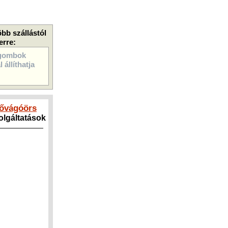
öbb szállástól
erre:
gombok
 állíthatja
Kővágóörs
zolgáltatások