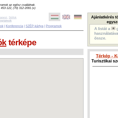
ogramok az egész családnak.
8) 453-122, (70) 312-2091 (x)
Ajánlatkérés t
apest
,
Siófok
rogramok
egysz
sok
|
Konferencia
|
SZÉP-kártya
|
Programok
A listát a
használatával
össze.
ók
térképe
Térkép - 
Turisztikai s