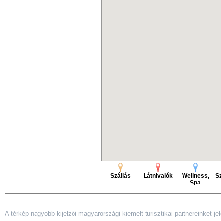
Szállás
Látnivalók
Wellness,
Sz
Spa
A térkép nagyobb kijelzői magyarországi kiemelt turisztikai partnereinket jelö