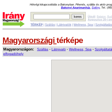
Hétvégi kikapcsolódás a Bakonyban. Pihenés, szállás és aktív pr
Bakonyi Apartmanház
,
Eplény
, Tel.: (8
Úticél
:
Balaton
,
Bud
Augusztus 20-i p
TÉRKÉP
|
Szállás
|
Látnivalók
|
Wellness, Spa
|
Szolgáltatá
Magyarországi
térképe
Magyarországon:
Szállás
-
Látnivaló
-
Wellness, Spa
-
Szolgáltat
elfogadóhely