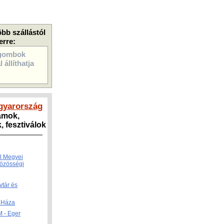
öbb szállástól
erre:
gombok
 állíthatja
gyarország
amok,
 fesztiválok
l Megyei
Közösségi
tár és
 Háza
- Eger