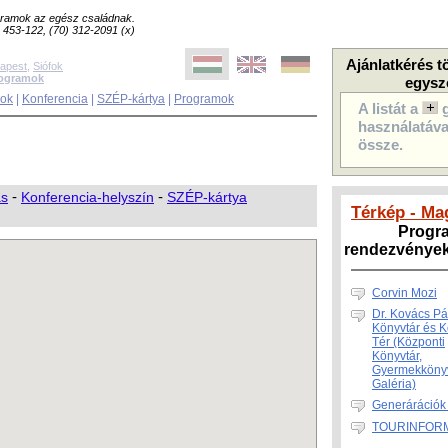
ogramok az egész családnak.
8) 453-122, (70) 312-2091 (x)
Ajánlatkérés t
apest
,
Siófok
rogramok
egysz
sok
|
Konferencia
|
SZÉP-kártya
|
Programok
A listát a
használatával
össze.
ás
-
Konferencia-helyszín
-
SZÉP-kártya
Térkép - Ma
Progr
rendezvények,
Corvin Mozi
Dr. Kovács Pá
Könyvtár és 
Tér (Központi
Könyvtár,
Gyermekkönyv
Galéria)
Generárációk
TOURINFORM 