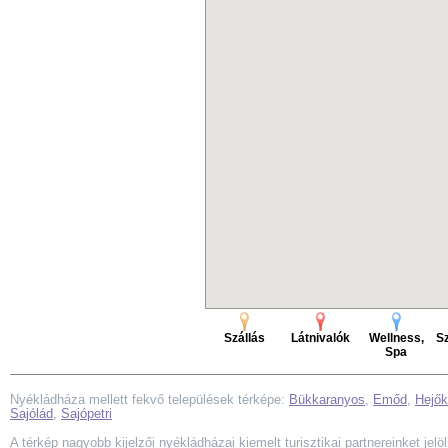
Szállás
Látnivalók
Wellness,
Sz
Spa
Nyékládháza mellett fekvő települések térképe:
Bükkaranyos
,
Emőd
,
Hejők
Sajólád
,
Sajópetri
A térkép nagyobb kijelzői nyékládházai kiemelt turisztikai partnereinket jelö