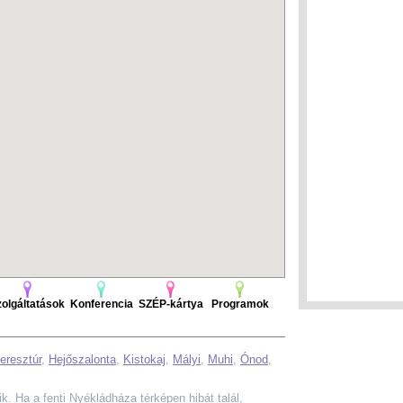
olgáltatások
Konferencia
SZÉP-kártya
Programok
eresztúr
,
Hejőszalonta
,
Kistokaj
,
Mályi
,
Muhi
,
Ónod
,
lik. Ha a fenti Nyékládháza térképen hibát talál,