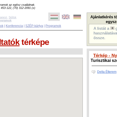
ogramok az egész családnak.
8) 453-122, (70) 312-2091 (x)
Ajánlatkérés t
apest
,
Siófok
rogramok
egysz
sok
|
Konferencia
|
SZÉP-kártya
|
Programok
A listát a
használatával
össze.
ltatók
térképe
Térkép - N
Turisztikai s
Delta Étterem