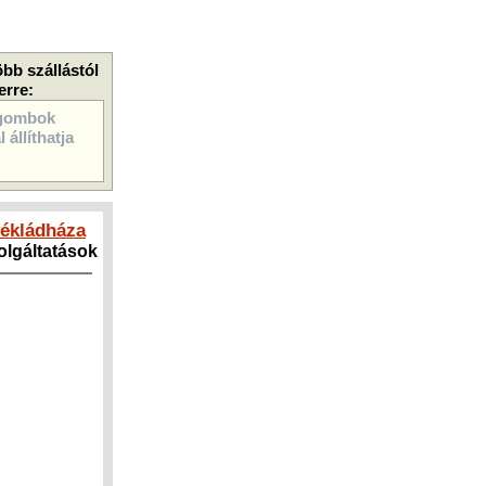
öbb szállástól
erre:
gombok
 állíthatja
yékládháza
zolgáltatások