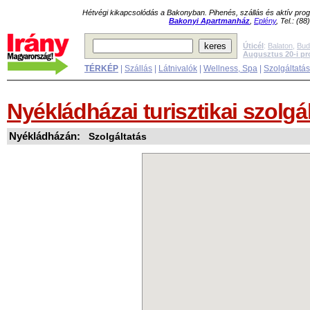
Hétvégi kikapcsolódás a Bakonyban. Pihenés, szállás és aktív pr
Bakonyi Apartmanház
,
Eplény
, Tel.: (8
Úticél
:
Balaton
,
Bud
Augusztus 20-i p
TÉRKÉP
|
Szállás
|
Látnivalók
|
Wellness, Spa
|
Szolgáltatá
Nyékládházai turisztikai szolgá
Nyékládházán:
Szolgáltatás