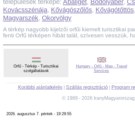
települések térképe:
Abaliget
,
Bodolyabér
,
Cs
Kovácsszénája
,
Kővágószőlős
,
Kővágótőttös
Magyarszék
,
Okorvölgy
A térkép nagyobb kijelzői orfűi kiemelt turisztikai pa
fenti Orfű térképen hibát talál, szívesen vesszük, ha
Orfű - Térkép - Turisztikai
Hungary - Orfű - Map - Travel
szolgáltatások
Services
Korábbi ajánlatkérés
|
Szállás regisztráció
|
Program re
© 1989 - 2026 IranyMagyarorszag
2026. augusztus 7. péntek - 19:29:55