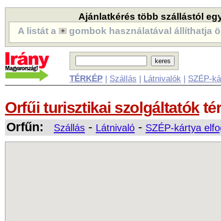
Ajánlatkérés több szállástól eg
A listát a
gombok használatával állíthatja ö
TÉRKÉP
|
Szállás
|
Látnivalók
|
SZÉP-ká
Orfűi turisztikai szolgáltatók
té
Orfűn:
-
-
Szállás
Látnivaló
SZÉP-kártya elf