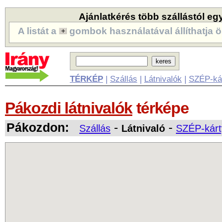
Ajánlatkérés több szállástól eg
A listát a
gombok használatával állíthatja ö
TÉRKÉP
|
Szállás
|
Látnivalók
|
SZÉP-ká
Pákozdi látnivalók
térképe
Pákozdon:
-
-
Szállás
Látnivaló
SZÉP-kárt