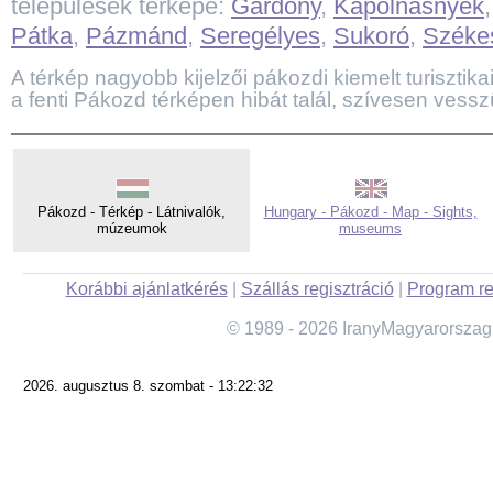
települések térképe:
Gárdony
,
Kápolnásnyék
Pátka
,
Pázmánd
,
Seregélyes
,
Sukoró
,
Széke
A térkép nagyobb kijelzői pákozdi kiemelt turisztikai
a fenti Pákozd térképen hibát talál, szívesen vessz
Pákozd - Térkép - Látnivalók,
Hungary - Pákozd - Map - Sights,
múzeumok
museums
Korábbi ajánlatkérés
|
Szállás regisztráció
|
Program re
© 1989 - 2026 IranyMagyarorszag
2026. augusztus 8. szombat - 13:22:32