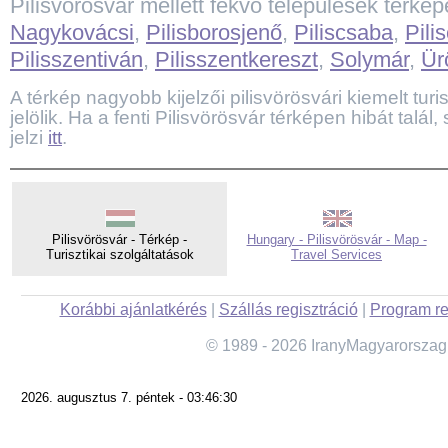
Pilisvörösvár mellett fekvő települések térké
Nagykovácsi
,
Pilisborosjenő
,
Piliscsaba
,
Pili
Pilisszentiván
,
Pilisszentkereszt
,
Solymár
,
Ür
A térkép nagyobb kijelzői pilisvörösvári kiemelt turi
jelölik. Ha a fenti Pilisvörösvár térképen hibát talá
jelzi
itt
.
Pilisvörösvár - Térkép -
Hungary - Pilisvörösvár - Map -
Turisztikai szolgáltatások
Travel Services
Korábbi ajánlatkérés
|
Szállás regisztráció
|
Program re
© 1989 - 2026 IranyMagyarorszag
2026. augusztus 7. péntek - 03:46:30