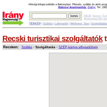
Hétvégi kikapcsolódás a Bakonyban. Pihenés, szállás és aktív pr
Bakonyi Apartmanház
,
Eplény
, Tel.: (8
Úticél
:
Balaton
,
Bud
Augusztus 20-i p
TÉRKÉP
|
Szállás
|
Látnivalók
|
Wellness, Spa
|
Szolgáltatá
Recski turisztikai szolgáltatók
t
Recsken:
Szállás
-
Szolgáltatás
-
SZÉP-kártya elfogadóhely