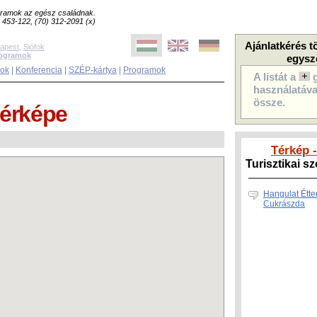
ogramok az egész családnak.
8) 453-122, (70) 312-2091 (x)
Ajánlatkérés t
apest
,
Siófok
rogramok
egysz
sok
|
Konferencia
|
SZÉP-kártya
|
Programok
A listát a
használatával
össze.
érképe
Térkép 
Turisztikai s
Hangulat Étte
Cukrászda