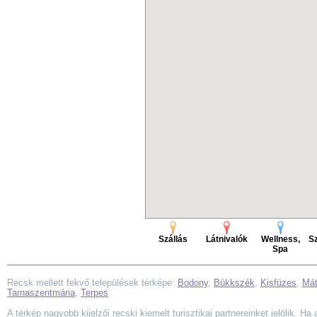
Szállás
Látnivalók
Wellness,
Sz
Spa
Recsk mellett fekvő települések térképe:
Bodony
,
Bükkszék
,
Kisfüzes
,
Mát
Tarnaszentmária
,
Terpes
A térkép nagyobb kijelzői recski kiemelt turisztikai partnereinket jelölik. H