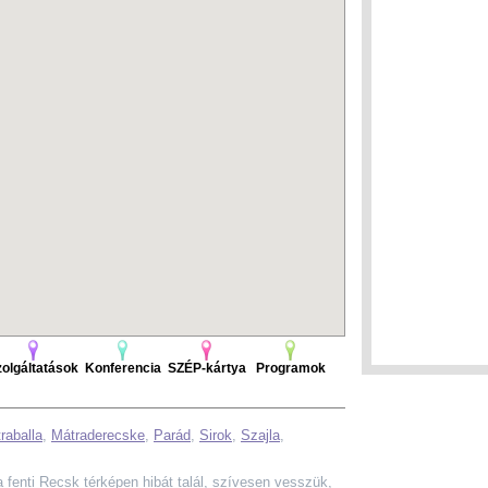
olgáltatások
Konferencia
SZÉP-kártya
Programok
raballa
,
Mátraderecske
,
Parád
,
Sirok
,
Szajla
,
a a fenti Recsk térképen hibát talál, szívesen vesszük,