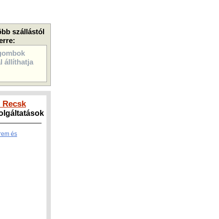
öbb szállástól
erre:
gombok
 állíthatja
- Recsk
zolgáltatások
rem és