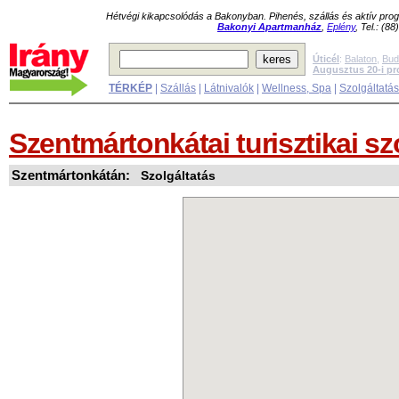
Hétvégi kikapcsolódás a Bakonyban. Pihenés, szállás és aktív pr
Bakonyi Apartmanház
,
Eplény
, Tel.: (8
Úticél
:
Balaton
,
Bud
Augusztus 20-i p
TÉRKÉP
|
Szállás
|
Látnivalók
|
Wellness, Spa
|
Szolgáltatá
Szentmártonkátai turisztikai sz
Szentmártonkátán:
Szolgáltatás