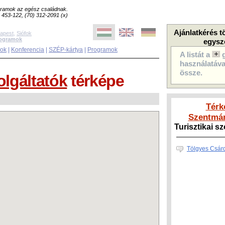
ogramok az egész családnak.
8) 453-122, (70) 312-2091 (x)
Ajánlatkérés t
apest
,
Siófok
rogramok
egysz
sok
|
Konferencia
|
SZÉP-kártya
|
Programok
A listát a
használatával
össze.
olgáltatók
térképe
Térk
Szentmár
Turisztikai s
Tölgyes Csár