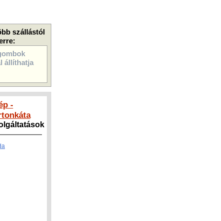
öbb szállástól
erre:
gombok
 állíthatja
ép -
tonkáta
zolgáltatások
da