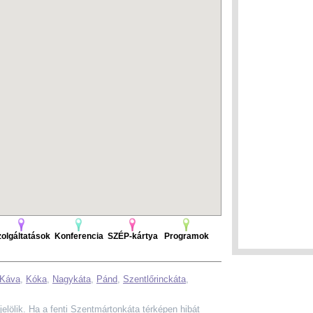
olgáltatások
Konferencia
SZÉP-kártya
Programok
Káva
,
Kóka
,
Nagykáta
,
Pánd
,
Szentlőrinckáta
,
 jelölik. Ha a fenti Szentmártonkáta térképen hibát