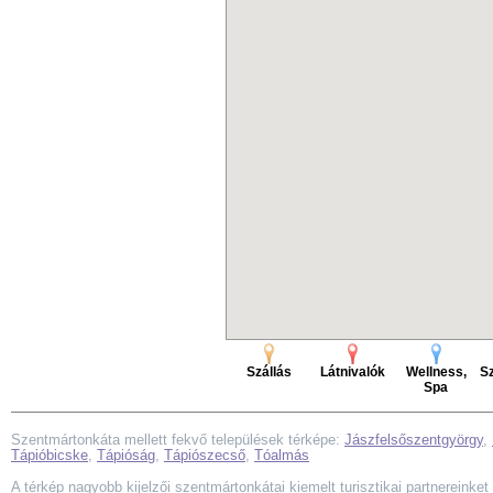
Szállás
Látnivalók
Wellness,
Sz
Spa
Szentmártonkáta mellett fekvő települések térképe:
Jászfelsőszentgyörgy
,
Tápióbicske
,
Tápióság
,
Tápiószecső
,
Tóalmás
A térkép nagyobb kijelzői szentmártonkátai kiemelt turisztikai partnereinket