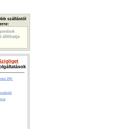
öbb szállástól
erre:
gombok
 állíthatja
Szigliget
zolgáltatások
zási ZRt.
endéglő
ince