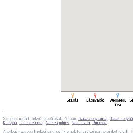
Szállás
Látnivalók
Wellness,
Sz
Spa
Szigliget mellett fekvő települések térképe:
Badacsonytomaj
,
Badacsonytö
Kisapáti
,
Lesencetomaj
,
Nemesgulács
,
Nemesvita
,
Raposka
A térkép nagyobb kijelzői szigligeti kiemelt turisztikai partnereinket jelölik. 