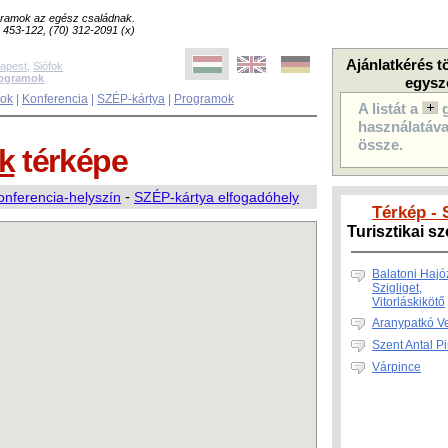
ogramok az egész családnak.
8) 453-122, (70) 312-2091 (x)
Ajánlatkérés t
apest
,
Siófok
rogramok
egysz
sok
|
Konferencia
|
SZÉP-kártya
|
Programok
A listát a
használatával
össze.
ók
térképe
onferencia-helyszín
-
SZÉP-kártya elfogadóhely
Térkép - 
Turisztikai s
Balatoni Hajó
Szigliget,
Vitorláskikötő
Aranypatkó V
Szent Antal P
Várpince