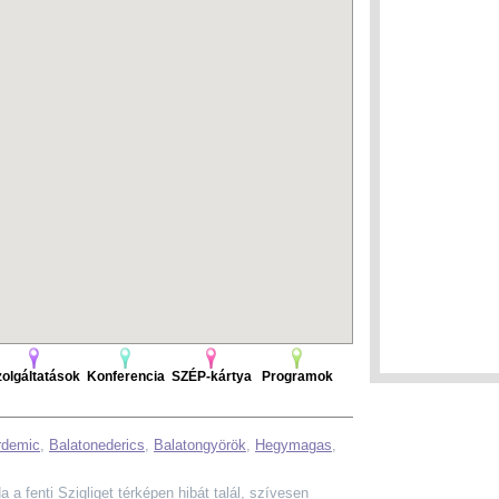
olgáltatások
Konferencia
SZÉP-kártya
Programok
rdemic
,
Balatonederics
,
Balatongyörök
,
Hegymagas
,
Ha a fenti Szigliget térképen hibát talál, szívesen