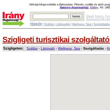
Hétvégi kikapcsolódás a Bakonyban. Pihenés, szállás és aktív pr
Bakonyi Apartmanház
,
Eplény
, Tel.: (8
Úticél
:
Balaton
,
Bud
Augusztus 20-i p
TÉRKÉP
|
Szállás
|
Látnivalók
|
Wellness, Spa
|
Szolgáltatá
Szigligeti turisztikai szolgáltat
Szigligeten:
Szállás
-
Látnivaló
-
Wellness, Spa
-
Szolgáltatás
-
K