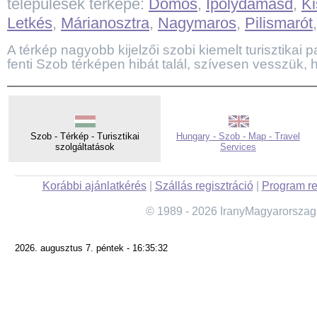
települések térképe:
Dömös
,
Ipolydamásd
,
K
Letkés
,
Márianosztra
,
Nagymaros
,
Pilismarót
A térkép nagyobb kijelzői szobi kiemelt turisztikai pa
fenti Szob térképen hibát talál, szívesen vesszük, h
Szob - Térkép - Turisztikai
Hungary - Szob - Map - Travel
szolgáltatások
Services
Korábbi ajánlatkérés
|
Szállás regisztráció
|
Program re
© 1989 - 2026 IranyMagyarorszag
2026. augusztus 7. péntek - 16:35:32