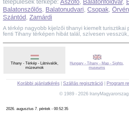
települések térképe:
Aszófő
,
Balatonföldvár
,
Balatonszőlős
,
Balatonudvari
,
Csopak
,
Örvén
Szántód
,
Zamárdi
A térkép nagyobb kijelzői tihanyi kiemelt turisztikai 
fenti Tihany térképen hibát talál, szívesen vesszük,
Tihany - Térkép - Látnivalók,
Hungary - Tihany - Map - Sights,
múzeumok
museums
Korábbi ajánlatkérés
|
Szállás regisztráció
|
Program re
© 1989 - 2026 IranyMagyarorszag
2026. augusztus 7. péntek - 00:52:35