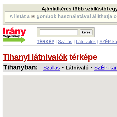
Ajánlatkérés több szállástól eg
A listát a
gombok használatával állíthatja ö
TÉRKÉP
|
Szállás
|
Látnivalók
|
SZÉP-ká
Tihanyi látnivalók
térképe
Tihanyban:
-
-
Szállás
Látnivaló
SZÉP-kárt