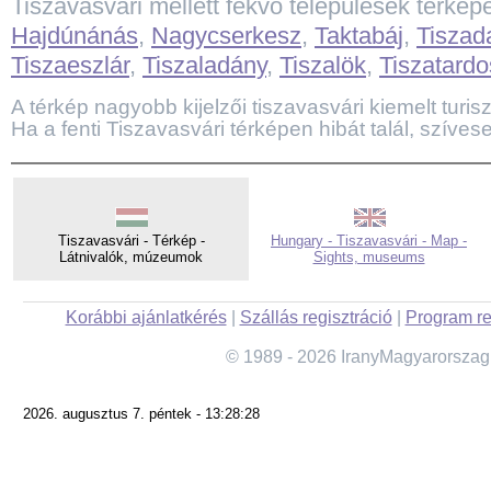
Tiszavasvári mellett fekvő települések térkép
Hajdúnánás
,
Nagycserkesz
,
Taktabáj
,
Tiszad
Tiszaeszlár
,
Tiszaladány
,
Tiszalök
,
Tiszatardo
A térkép nagyobb kijelzői tiszavasvári kiemelt turiszt
Ha a fenti Tiszavasvári térképen hibát talál, szíves
Tiszavasvári - Térkép -
Hungary - Tiszavasvári - Map -
Látnivalók, múzeumok
Sights, museums
Korábbi ajánlatkérés
|
Szállás regisztráció
|
Program re
© 1989 - 2026 IranyMagyarorszag
2026. augusztus 7. péntek - 13:28:28