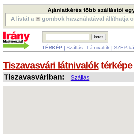
Ajánlatkérés több szállástól eg
A listát a
gombok használatával állíthatja ö
TÉRKÉP
|
Szállás
|
Látnivalók
|
SZÉP-ká
Tiszavasvári látnivalók
térképe
Tiszavasváriban:
Szállás