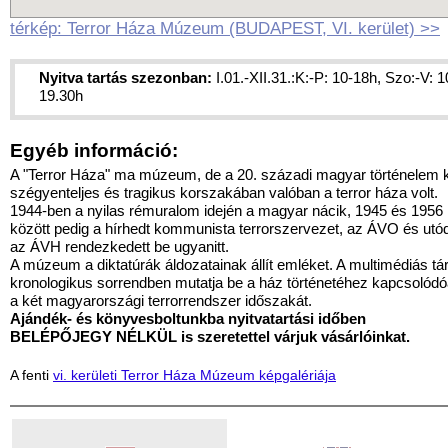
térkép: Terror Háza Múzeum (BUDAPEST, VI. kerület) >>
Nyitva tartás szezonban:
I.01.-XII.31.:K:-P: 10-18h, Szo:-V: 1
19.30h
Egyéb információ:
A "Terror Háza" ma múzeum, de a 20. századi magyar történelem 
szégyenteljes és tragikus korszakában valóban a terror háza volt.
1944-ben a nyilas rémuralom idején a magyar nácik, 1945 és 1956
között pedig a hírhedt kommunista terrorszervezet, az ÁVO és utód
az ÁVH rendezkedett be ugyanitt.
A múzeum a diktatúrák áldozatainak állít emléket. A multimédiás tár
kronologikus sorrendben mutatja be a ház történetéhez kapcsolód
a két magyarországi terrorrendszer időszakát.
Ajándék- és könyvesboltunkba nyitvatartási időben
BELÉPŐJEGY NÉLKÜL is szeretettel várjuk vásárlóinkat.
A fenti
vi. kerületi Terror Háza Múzeum képgalériája