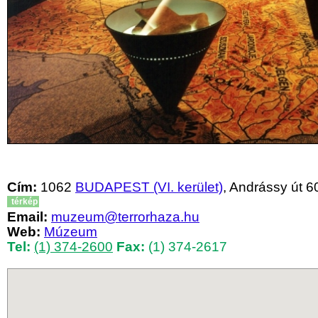
Cím:
1062
BUDAPEST (VI. kerület)
, Andrássy út 60
térkép
Email:
muzeum@terrorhaza.hu
Web:
Múzeum
Tel:
(1) 374-2600
Fax:
(1) 374-2617