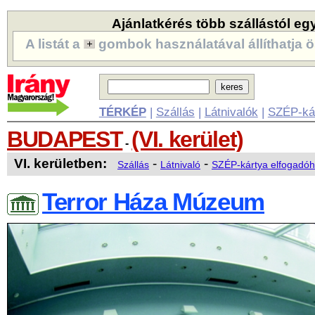
Ajánlatkérés több szállástól eg
A listát a
gombok használatával állíthatja ö
TÉRKÉP
|
Szállás
|
Látnivalók
|
SZÉP-ká
BUDAPEST
(VI. kerület)
-
VI. kerületben:
-
-
Szállás
Látnivaló
SZÉP-kártya elfogadóh
Terror Háza Múzeum