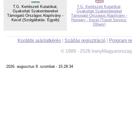
T.G. Kertészeti Kutatókat,
T.G. Kertészeti Kutatókat,
Gyakorlati Szakembereket
Gyakorlati Szakembereket
Támogató Országos Alapítvány -
Támogató Országos Alapítvány -
Kecel (Szolgáltatás: Egyéb)
Hungary - Kecel (Travel Service:
Others)
Korábbi ajánlatkérés
|
Szállás regisztráció
|
Program re
© 1989 - 2026 IranyMagyarorszag
2026. augusztus 8. szombat - 15:28:34