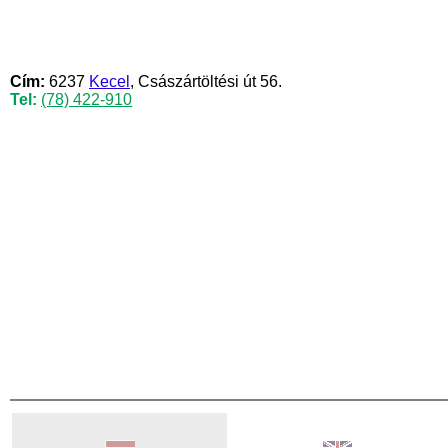
Cím:
6237
Kecel
, Császártöltési út 56.
Tel:
(78) 422-910