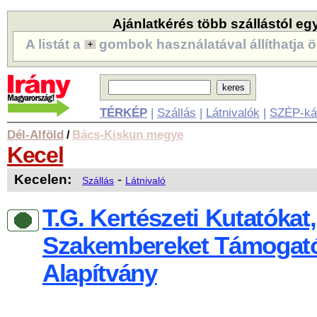
Ajánlatkérés több szállástól eg
A listát a
gombok használatával állíthatja ö
TÉRKÉP
|
Szállás
|
Látnivalók
|
SZÉP-ká
Dél-Alföld
Bács-Kiskun megye
/
Kecel
Kecelen:
-
Szállás
Látnivaló
T.G. Kertészeti Kutatókat,
Szakembereket Támogat
Alapítvány