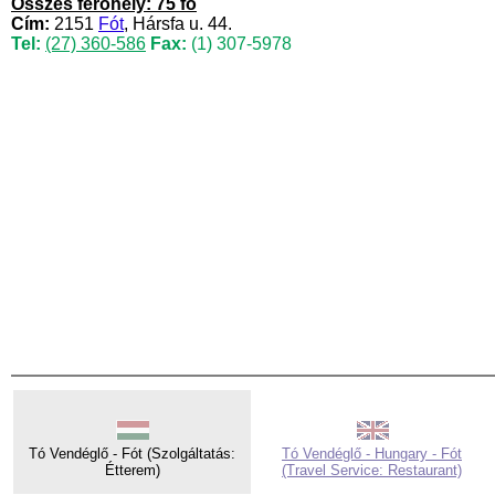
Összes férőhely: 75 fő
Cím:
2151
Fót
, Hársfa u. 44.
Tel:
(27) 360-586
Fax:
(1) 307-5978
Tó Vendéglő - Fót (Szolgáltatás:
Tó Vendéglő - Hungary - Fót
Étterem)
(Travel Service: Restaurant)