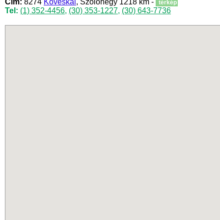
Cím:
8274
Köveskál
, Szőlőhegy 1218 km -
térkép
Tel:
(1) 352-4456
,
(30) 353-1227
,
(30) 643-7736