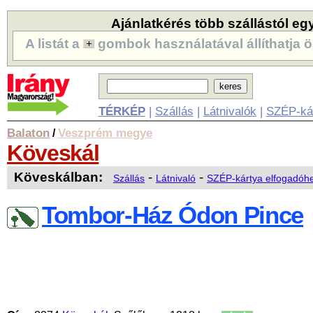
Ajánlatkérés több szállástól eg
A listát a
gombok használatával állíthatja ö
TÉRKÉP
|
Szállás
|
Látnivalók
|
SZÉP-ká
Balaton
Veszprém megye
/
Köveskál
Köveskálban:
-
-
Szállás
Látnivaló
SZÉP-kártya elfogadóhe
Tombor-Ház Ódon Pince