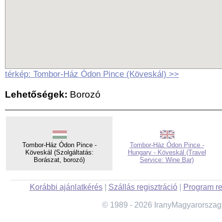
térkép: Tombor-Ház Ódon Pince (Köveskál) >>
Lehetőségek:
Borozó
Tombor-Ház Ódon Pince -
Tombor-Ház Ódon Pince -
Köveskál (Szolgáltatás:
Hungary - Köveskál (Travel
Borászat, borozó)
Service: Wine Bar)
Korábbi ajánlatkérés
|
Szállás regisztráció
|
Program re
© 1989 - 2026 IranyMagyarorszag