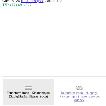
Cím:
6120
Kiskunmajsa
, Zárda u. 2.
T/F:
(77) 481-327
Tourinform Iroda - Kiskunmajsa
Tourinform Iroda - Hungary -
(Szolgáltatás: Utazási iroda)
Kiskunmajsa (Travel Service:
Agency)