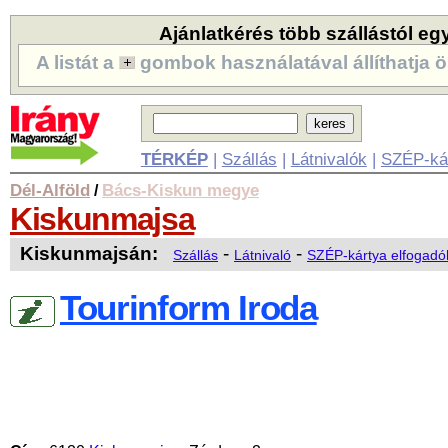
Ajánlatkérés több szállástól eg
A listát a
gombok használatával állíthatja ö
TÉRKÉP
|
Szállás
|
Látnivalók
|
SZÉP-ká
Dél-Alföld
Bács-Kiskun megye
/
Kiskunmajsa
Kiskunmajsán:
-
-
Szállás
Látnivaló
SZÉP-kártya elfogadó
Tourinform Iroda