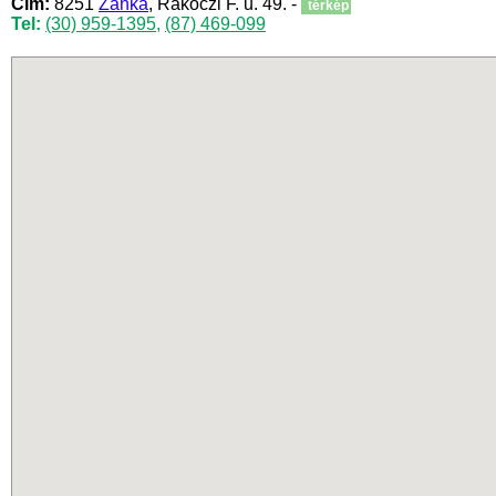
Cím:
8251
Zánka
, Rákóczi F. u. 49. -
térkép
Tel:
(30) 959-1395
,
(87) 469-099