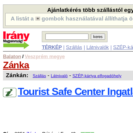
Ajánlatkérés több szállástól eg
A listát a
gombok használatával állíthatja ö
TÉRKÉP
|
Szállás
|
Látnivalók
|
SZÉP-ká
Balaton
Veszprém megye
/
Zánka
Zánkán:
-
-
Szállás
Látnivaló
SZÉP-kártya elfogadóhely
Tourist Safe Center Ingat