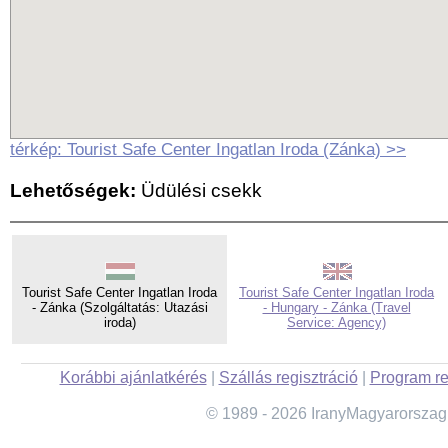
térkép: Tourist Safe Center Ingatlan Iroda (Zánka) >>
Lehetőségek:
Üdülési csekk
Tourist Safe Center Ingatlan Iroda
Tourist Safe Center Ingatlan Iroda
- Zánka (Szolgáltatás: Utazási
- Hungary - Zánka (Travel
iroda)
Service: Agency)
Korábbi ajánlatkérés
|
Szállás regisztráció
|
Program re
© 1989 - 2026 IranyMagyarorszag