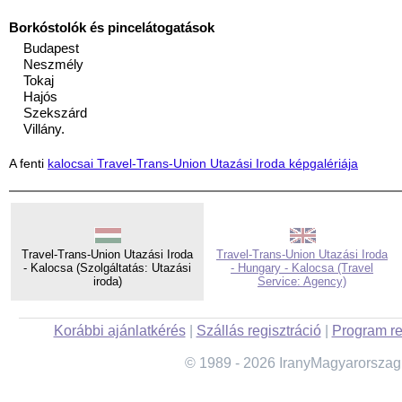
Borkóstolók és pincelátogatások
Budapest
Neszmély
Tokaj
Hajós
Szekszárd
Villány.
A fenti
kalocsai Travel-Trans-Union Utazási Iroda képgalériája
Travel-Trans-Union Utazási Iroda
Travel-Trans-Union Utazási Iroda
- Kalocsa (Szolgáltatás: Utazási
- Hungary - Kalocsa (Travel
iroda)
Service: Agency)
Korábbi ajánlatkérés
|
Szállás regisztráció
|
Program re
© 1989 - 2026 IranyMagyarorszag