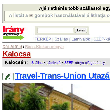
Ajánlatkérés több szállástól eg
A listát a
gombok használatával állíthatja ö
TÉRKÉP
|
Szállás
|
Látnivalók
|
SZÉP-ká
Dél-Alföld
Bács-Kiskun megye
/
Kalocsa
Kalocsán:
-
-
Szállás
Látnivaló
SZÉP-kártya elfogadóhely
Travel-Trans-Union Utazá