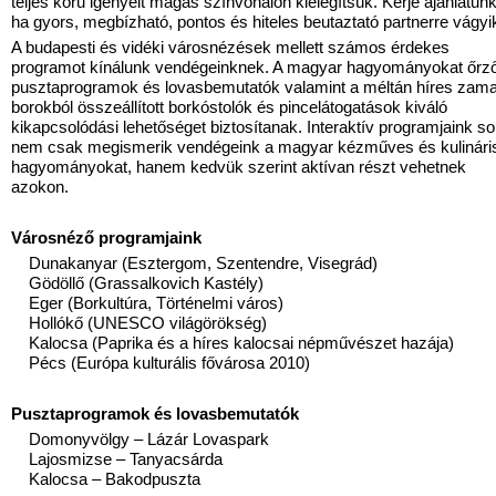
teljes körű igényeit magas színvonalon kielégítsük. Kérje ajánlatunk
ha gyors, megbízható, pontos és hiteles beutaztató partnerre vágyi
A budapesti és vidéki városnézések mellett számos érdekes
programot kínálunk vendégeinknek. A magyar hagyományokat őrz
pusztaprogramok és lovasbemutatók valamint a méltán híres zam
borokból összeállított borkóstolók és pincelátogatások kiváló
kikapcsolódási lehetőséget biztosítanak. Interaktív programjaink s
nem csak megismerik vendégeink a magyar kézműves és kulinári
hagyományokat, hanem kedvük szerint aktívan részt vehetnek
azokon.
Városnéző programjaink
Dunakanyar (Esztergom, Szentendre, Visegrád)
Gödöllő (Grassalkovich Kastély)
Eger (Borkultúra, Történelmi város)
Hollókő (UNESCO világörökség)
Kalocsa (Paprika és a híres kalocsai népművészet hazája)
Pécs (Európa kulturális fővárosa 2010)
Pusztaprogramok és lovasbemutatók
Domonyvölgy – Lázár Lovaspark
Lajosmizse – Tanyacsárda
Kalocsa – Bakodpuszta