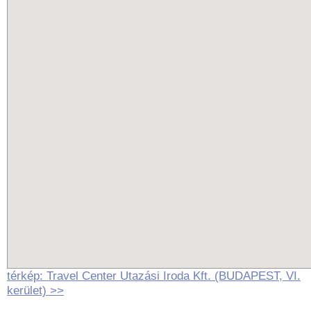
térkép: Travel Center Utazási Iroda Kft. (BUDAPEST, VI.
kerület) >>