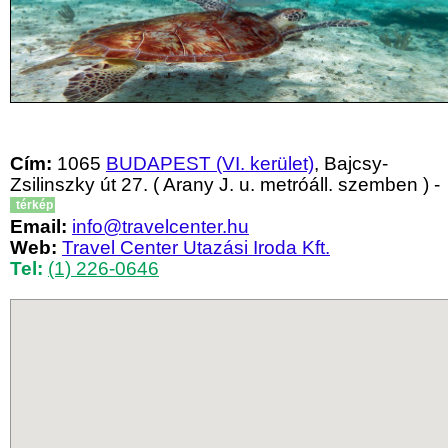
Cím:
1065
BUDAPEST (VI. kerület)
, Bajcsy-
Zsilinszky út 27. ( Arany J. u. metróáll. szemben ) -
térkép
Email:
info@travelcenter.hu
Web:
Travel Center Utazási Iroda Kft.
Tel:
(1) 226-0646