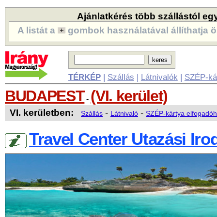
Ajánlatkérés több szállástól eg
A listát a
gombok használatával állíthatja ö
TÉRKÉP
|
Szállás
|
Látnivalók
|
SZÉP-ká
BUDAPEST
(VI. kerület)
-
VI. kerületben:
-
-
Szállás
Látnivaló
SZÉP-kártya elfogadóh
Travel Center Utazási Irod