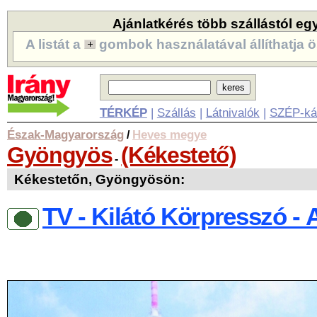
Ajánlatkérés több szállástól eg
A listát a
gombok használatával állíthatja ö
TÉRKÉP
|
Szállás
|
Látnivalók
|
SZÉP-ká
Észak-Magyarország
Heves megye
/
Gyöngyös
(Kékestető)
-
Kékestetőn, Gyöngyösön:
TV - Kilátó Körpresszó - 