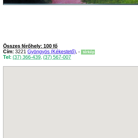
Összes férőhely: 100 fő
Cím:
3221
Gyöngyös (Kékestető)
, -
térkép
Tel:
(37) 366-439
,
(37) 567-007