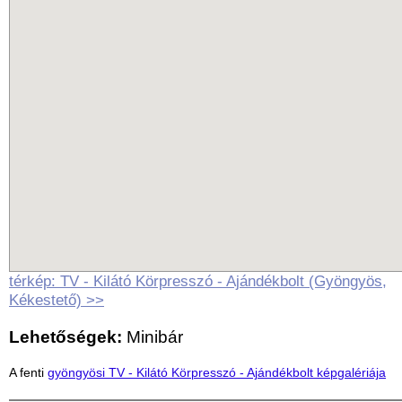
térkép: TV - Kilátó Körpresszó - Ajándékbolt (Gyöngyös,
Kékestető) >>
Lehetőségek:
Minibár
A fenti
gyöngyösi TV - Kilátó Körpresszó - Ajándékbolt képgalériája