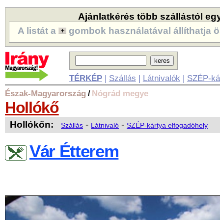
Ajánlatkérés több szállástól eg
A listát a
gombok használatával állíthatja ö
TÉRKÉP
|
Szállás
|
Látnivalók
|
SZÉP-ká
Észak-Magyarország
Nógrád megye
/
Hollókő
Hollókőn:
-
-
Szállás
Látnivaló
SZÉP-kártya elfogadóhely
Vár Étterem