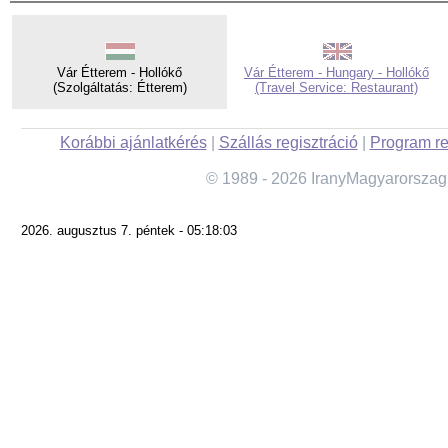
Vár Étterem - Hollókő
Vár Étterem - Hungary - Hollókő
(Szolgáltatás: Étterem)
(Travel Service: Restaurant)
Korábbi ajánlatkérés
|
Szállás regisztráció
|
Program re
© 1989 - 2026 IranyMagyarorszag
2026. augusztus 7. péntek - 05:18:03