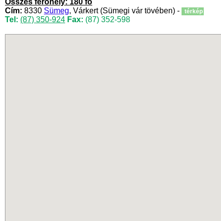
Összes férőhely: 180 fő
Cím:
8330
Sümeg
, Várkert (Sümegi vár tövében) -
térkép
Tel:
(87) 350-924
Fax:
(87) 352-598