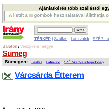
Ajánlatkérés több szállástól eg
A listát a
gombok használatával állíthatja ö
TÉRKÉP
|
Szállás
|
Látnivalók
|
SZÉP-ká
Balaton
Veszprém megye
/
Sümeg
Sümegen:
-
-
Szállás
Látnivaló
SZÉP-kártya elfogadóhely
Várcsárda Étterem