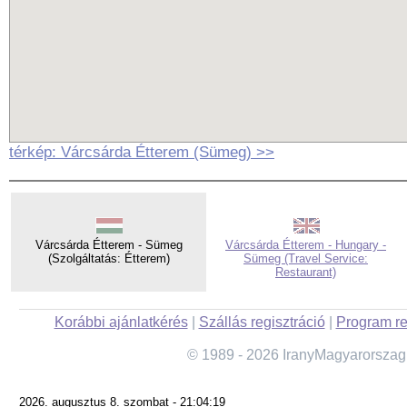
térkép: Várcsárda Étterem (Sümeg) >>
Várcsárda Étterem - Sümeg
Várcsárda Étterem - Hungary -
(Szolgáltatás: Étterem)
Sümeg (Travel Service:
Restaurant)
Korábbi ajánlatkérés
|
Szállás regisztráció
|
Program re
© 1989 - 2026 IranyMagyarorszag
2026. augusztus 8. szombat - 21:04:19