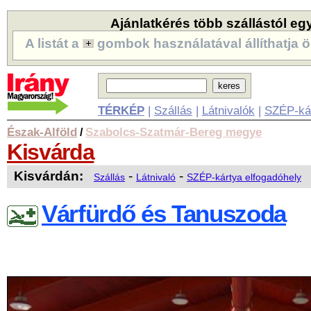
Ajánlatkérés több szállástól eg
A listát a
gombok használatával állíthatja ö
TÉRKÉP
|
Szállás
|
Látnivalók
|
SZÉP-ká
Észak-Alföld
Szabolcs-Szatmár-Bereg megye
/
Kisvárda
Kisvárdán:
-
-
Szállás
Látnivaló
SZÉP-kártya elfogadóhely
Várfürdő és Tanuszoda