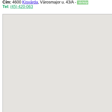
Cím:
4600
Kisvárda
, Városmajor u. 43/A -
térkép
Tel:
(45) 420-063