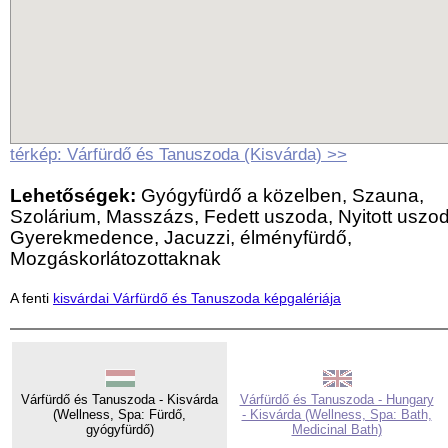
térkép: Várfürdő és Tanuszoda (Kisvárda) >>
Lehetőségek:
Gyógyfürdő a közelben, Szauna,
Szolárium, Masszázs, Fedett uszoda, Nyitott uszo
Gyerekmedence, Jacuzzi, élményfürdő,
Mozgáskorlátozottaknak
A fenti
kisvárdai Várfürdő és Tanuszoda képgalériája
Várfürdő és Tanuszoda - Kisvárda
Várfürdő és Tanuszoda - Hungary
(Wellness, Spa: Fürdő,
- Kisvárda (Wellness, Spa: Bath,
gyógyfürdő)
Medicinal Bath)