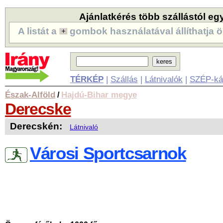
Ajánlatkérés több szállástól eg
A listát a
gombok használatával állíthatja ö
TÉRKÉP
|
Szállás
|
Látnivalók
|
SZÉP-ká
Észak-Alföld
Hajdú-Bihar megye
/
Derecske
Derecskén:
Látnivaló
Városi Sportcsarnok