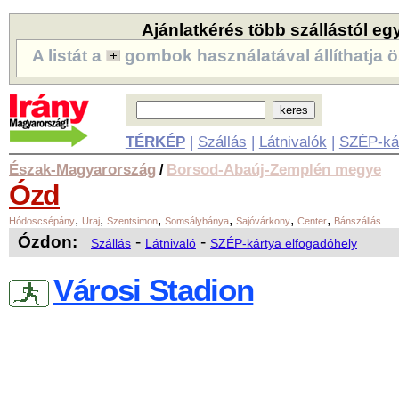
Ajánlatkérés több szállástól eg
A listát a
gombok használatával állíthatja ö
TÉRKÉP
|
Szállás
|
Látnivalók
|
SZÉP-ká
Észak-Magyarország
Borsod-Abaúj-Zemplén megye
/
Ózd
,
,
,
,
,
,
Hódoscsépány
Uraj
Szentsimon
Somsálybánya
Sajóvárkony
Center
Bánszállás
Ózdon:
-
-
Szállás
Látnivaló
SZÉP-kártya elfogadóhely
Városi Stadion