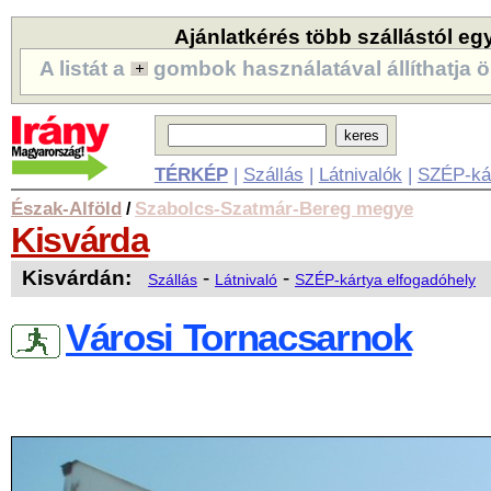
Ajánlatkérés több szállástól eg
A listát a
gombok használatával állíthatja ö
TÉRKÉP
|
Szállás
|
Látnivalók
|
SZÉP-ká
Észak-Alföld
Szabolcs-Szatmár-Bereg megye
/
Kisvárda
Kisvárdán:
-
-
Szállás
Látnivaló
SZÉP-kártya elfogadóhely
Városi Tornacsarnok