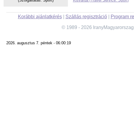
(Szolgáltatás: Sport)
Kisvárda (Travel Service: Sport)
Korábbi ajánlatkérés
|
Szállás regisztráció
|
Program re
© 1989 - 2026 IranyMagyarorszag
2026. augusztus 7. péntek - 06:00:19