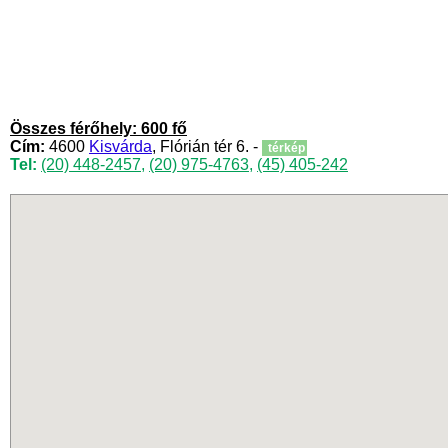
Összes férőhely: 600 fő
Cím:
4600
Kisvárda
, Flórián tér 6. -
térkép
Tel:
(20) 448-2457
,
(20) 975-4763
,
(45) 405-242