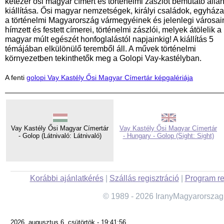
kétezer ősi magyar címert és történelmi zászlót bemutató álla
kiállítása. Ősi magyar nemzetségek, királyi családok, egyháza
a történelmi Magyarország vármegyéinek és jelenlegi városai
hímzett és festett címerei, történelmi zászlói, melyek átölelik a
magyar múlt egészét honfoglalástól napjainkig! A kiállítás 5
témájában elkülönülő teremből áll. A művek történelmi
környezetben tekinthetők meg a Golopi Vay-kastélyban.
A fenti
golopi Vay Kastély Ősi Magyar Címertár képgalériája
Vay Kastély Ősi Magyar Címertár
Vay Kastély Ősi Magyar Címertár
- Golop (Látnivaló: Látnivaló)
- Hungary - Golop (Sight: Sight)
Korábbi ajánlatkérés
|
Szállás regisztráció
|
Program re
© 1989 - 2026 IranyMagyarorszag
2026. augusztus 6. csütörtök - 19:41:56