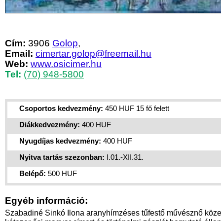
Cím:
3906
Golop
,
Email:
cimertar.golop@freemail.hu
Web:
www.osicimer.hu
Tel:
(70) 948-5800
Csoportos kedvezmény:
450 HUF 15 fő felett
Diákkedvezmény:
400 HUF
Nyugdíjas kedvezmény:
400 HUF
Nyitva tartás szezonban:
I.01.-XII.31.
Belépő:
500 HUF
Egyéb információ:
Szabadiné Sinkó Ilona aranyhímzéses tűfestő művésznő köze