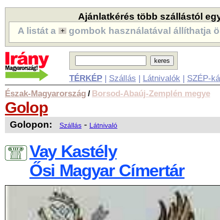
Ajánlatkérés több szállástól eg
A listát a
gombok használatával állíthatja ö
TÉRKÉP
|
Szállás
|
Látnivalók
|
SZÉP-ká
Észak-Magyarország
Borsod-Abaúj-Zemplén megye
/
Golop
Golopon:
-
Szállás
Látnivaló
Vay Kastély
Ősi Magyar Címertár