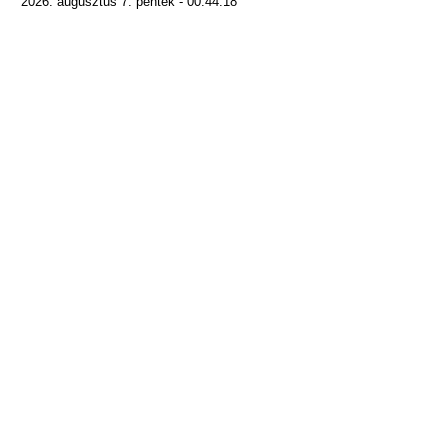
2026. augusztus 7. péntek - 00:44:18