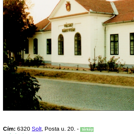
Cím:
6320
Solt
, Posta u. 20. -
térkép