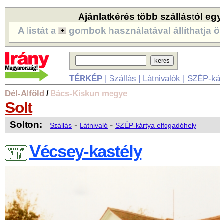
Ajánlatkérés több szállástól eg
A listát a
gombok használatával állíthatja ö
TÉRKÉP
|
Szállás
|
Látnivalók
|
SZÉP-ká
Dél-Alföld
Bács-Kiskun megye
/
Solt
Solton:
-
-
Szállás
Látnivaló
SZÉP-kártya elfogadóhely
Vécsey-kastély