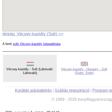
térkép: Vécsey-kastély (Solt) >>
A fenti
solti Vécsey-kastély képgalériája
Vécsey-kastély - Solt (Látnivaló:
Vécsey-kastély - Hungary - Solt
Látnivaló)
(Sight: Sight)
Korábbi ajánlatkérés
|
Szállás regisztráció
|
Program re
© 1989 - 2026 IranyMagyarorszag