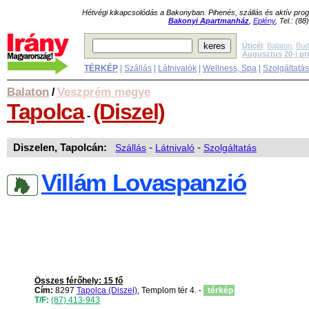
Hétvégi kikapcsolódás a Bakonyban. Pihenés, szállás és aktív pr
Bakonyi Apartmanház
,
Eplény
, Tel.: (8
Úticél
:
Balaton
,
Bud
Augusztus 20-i p
TÉRKÉP
|
Szállás
|
Látnivalók
|
Wellness, Spa
|
Szolgáltatá
Balaton
Veszprém megye
/
Tapolca
(Diszel)
-
Diszelen, Tapolcán:
Szállás
-
Látnivaló
-
Szolgáltatás
Villám Lovaspanzió
Összes férőhely: 15 fő
Cím:
8297
Tapolca (Diszel)
, Templom tér 4. -
térkép
T/F:
(87) 413-943