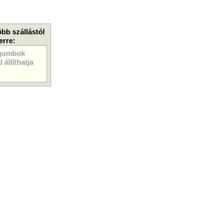
öbb szállástól
erre:
gombok
 állíthatja