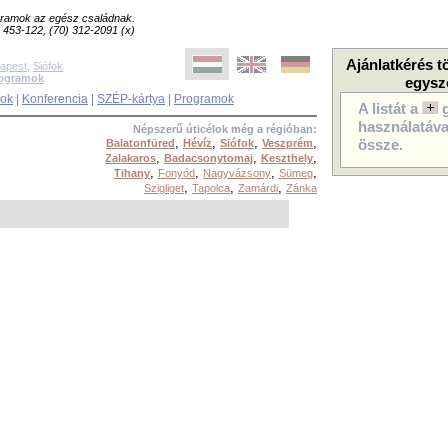
ogramok az egész családnak.
8) 453-122, (70) 312-2091 (x)
Ajánlatkérés t
apest
,
Siófok
rogramok
egysz
sok
|
Konferencia
|
SZÉP-kártya
|
Programok
A listát a
használatával
Népszerű úticélok még a régióban:
,
,
,
,
Balatonfüred
Hévíz
Siófok
Veszprém
össze.
,
,
,
Zalakaros
Badacsonytomaj
Keszthely
,
,
,
,
Tihany
Fonyód
Nagyvázsony
Sümeg
,
,
,
Szigliget
Tapolca
Zamárdi
Zánka